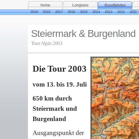
home
Longiano
Rundfahrten
2019
2018
2017
2016
2015
2014
2013
2012
2011
Steiermark & Burgenland
Tour Alpin 2003
Die Tour 2003
vom 13. bis 19. Juli
650 km durch
Steiermark und
Burgenland
Ausgangspunkt der